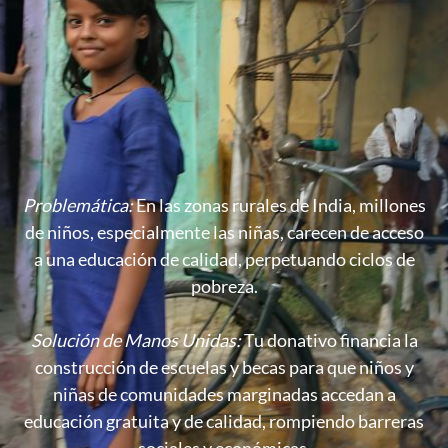
Problemática:
En las zonas rurales de India, millones
de niños, especialmente las niñas, carecen de acceso
a una educación de calidad, perpetuando ciclos de
pobreza.
Solución de Manos Unidas:
Tu donativo financia la
construcción de escuelas y becas para que niños y
niñas de comunidades marginadas accedan a
educación gratuita y de calidad, rompiendo barreras