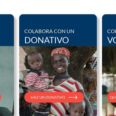
COLABORA CON UN
CO
DONATIVO
V
HAZ UN DONATIVO
QU