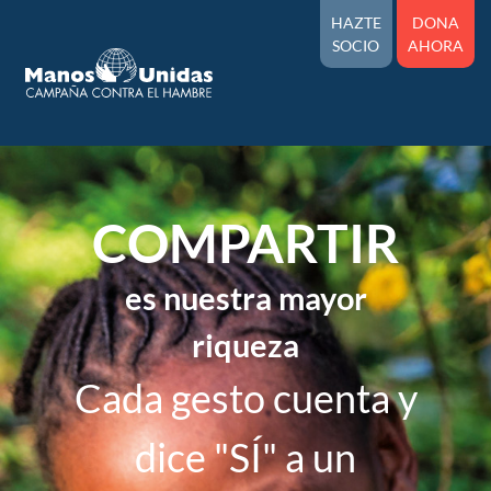
HAZTE
DONA
SOCIO
AHORA
COMPARTIR
es nuestra mayor
riqueza
Cada gesto cuenta y
dice "SÍ" a un