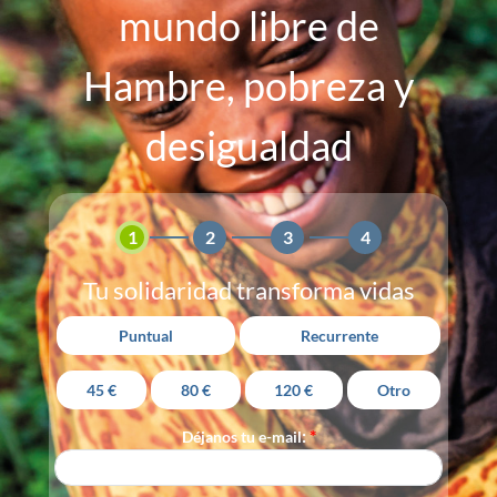
mundo libre de
Hambre, pobreza y
desigualdad
1
2
3
4
Tu solidaridad transforma vidas
Puntual
Recurrente
45 €
80 €
120 €
Otro
:
*
Déjanos tu e-mail