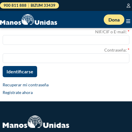
900 811 888
|
BIZUM 33439
Dona
:
*
NIF/CIF o E-mail
:
*
Contraseña
Recuperar mi contraseña
Regístrate ahora